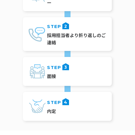
ー
STEP
2
採用担当者より
折り返しのご
連絡
STEP
3
面接
STEP
4
内定