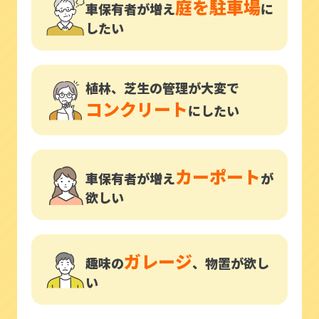
庭を駐車場
車保有者が増え
に
したい
植林、芝生の管理が大変で
コンクリート
にしたい
カーポート
車保有者が増え
が
欲しい
ガレージ
趣味の
、物置が欲し
い